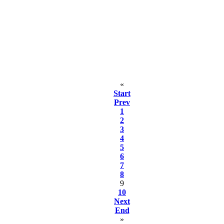
«
Start
Prev
1
2
3
4
5
6
7
8
9
10
Next
End
»