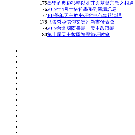
175
墨學的典範移轉以及其與基督宗教之相遇
176
2019年4月士林哲學系列演講訊息
177
107學年天主教史研究中心專題演講
178
《張秀亞信仰文集》新書發表會
179
2019台北國際書展—天主教聯展
180
第十屆天主教國際學術研討會