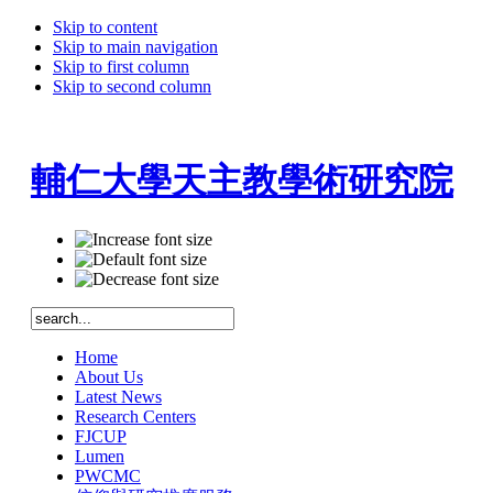
Skip to content
Skip to main navigation
Skip to first column
Skip to second column
輔仁大學天主教學術研究院
Home
About Us
Latest News
Research Centers
FJCUP
Lumen
PWCMC