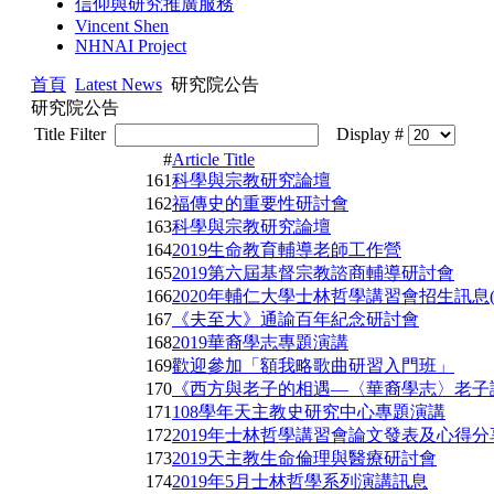
信仰與研究推廣服務
Vincent Shen
NHNAI Project
首頁
Latest News
研究院公告
研究院公告
Title Filter
Display #
#
Article Title
161
科學與宗教研究論壇
162
福傳史的重要性研討會
163
科學與宗教研究論壇
164
2019生命教育輔導老師工作營
165
2019第六屆基督宗教諮商輔導研討會
166
2020年輔仁大學士林哲學講習會招生訊息
167
《夫至大》通諭百年紀念研討會
168
2019華裔學志專題演講
169
歡迎參加「額我略歌曲研習入門班」
170
《西方與老子的相遇—〈華裔學志〉老子
171
108學年天主教史研究中心專題演講
172
2019年士林哲學講習會論文發表及心得分
173
2019天主教生命倫理與醫療研討會
174
2019年5月士林哲學系列演講訊息