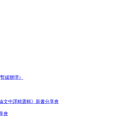
(暫緩辦理）
論文中譯精選輯》新書分享會
享會