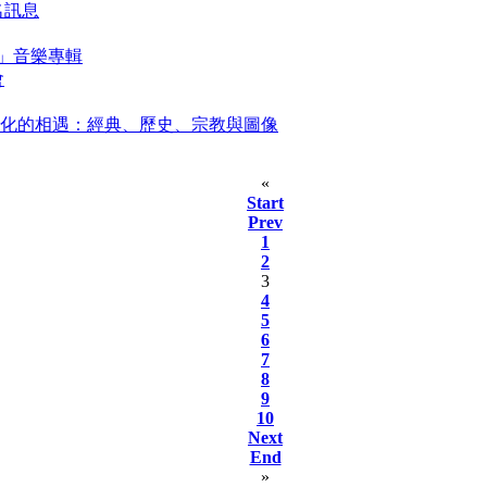
名訊息
」音樂專輯
會
人文化的相遇：經典、歷史、宗教與圖像
«
Start
Prev
1
2
3
4
5
6
7
8
9
10
Next
End
»