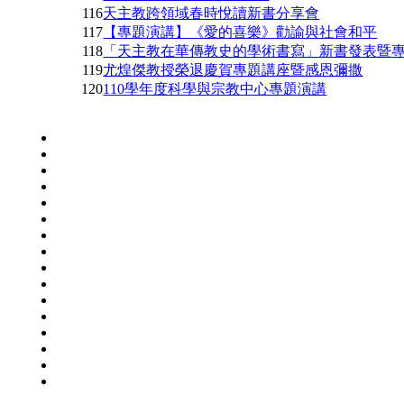
116
天主教跨領域春時悅讀新書分享會
117
【專題演講】《愛的喜樂》勸諭與社會和平
118
「天主教在華傳教史的學術書寫」新書發表暨
119
尤煌傑教授榮退慶賀專題講座暨感恩彌撒
120
110學年度科學與宗教中心專題演講