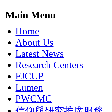
Main Menu
Home
About Us
Latest News
Research Centers
FJCUP
Lumen
PWCMC
信仰與研究推廣服務