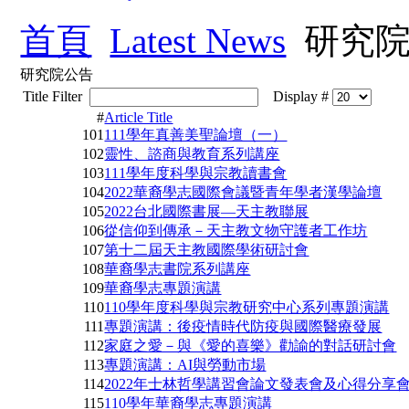
首頁
Latest News
研究院
研究院公告
Title Filter
Display #
#
Article Title
101
111學年真善美聖論壇（一）
102
靈性、諮商與教育系列講座
103
111學年度科學與宗教讀書會
104
2022華裔學志國際會議暨青年學者漢學論壇
105
2022台北國際書展—天主教聯展
106
從信仰到傳承－天主教文物守護者工作坊
107
第十二屆天主教國際學術研討會
108
華裔學志書院系列講座
109
華裔學志專題演講
110
110學年度科學與宗教研究中心系列專題演講
111
專題演講：後疫情時代防疫與國際醫療發展
112
家庭之愛－與《愛的喜樂》勸諭的對話研討會
113
專題演講：AI與勞動市場
114
2022年士林哲學講習會論文發表會及心得分享
115
110學年華裔學志專題演講