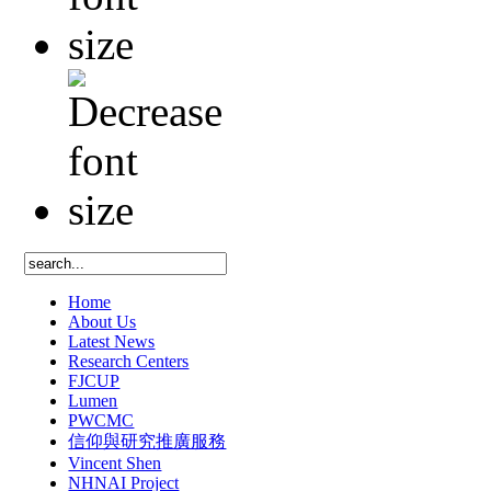
Home
About Us
Latest News
Research Centers
FJCUP
Lumen
PWCMC
信仰與研究推廣服務
Vincent Shen
NHNAI Project