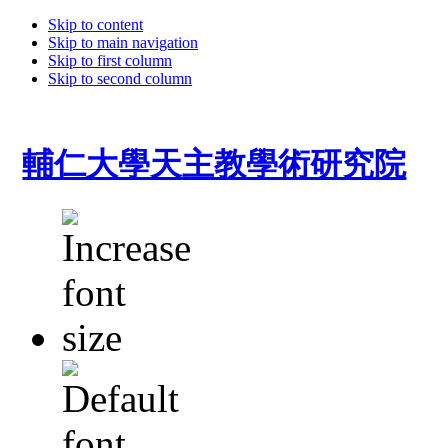
Skip to content
Skip to main navigation
Skip to first column
Skip to second column
輔仁大學天主教學術研究院