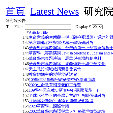
首頁
Latest News
研究院
研究院公告
Title Filter
Display #
#
Article Title
141
生命意義的生態觀—與《願祢受讚頌》通諭的
142
第六屆郎尼根與當代思潮學術研討會
143
華裔學志專題演講：台灣的第一批聖言會傳教
144
華裔學志專題演講 Jewish Sketches: Judaism and Jewi
145
華裔學志專題演講：馬華與臺灣戲劇史料
146
華裔學志專題演講：波蘭傳教士與中華文化
147
天主教跨領域啟讀新書發表會
148
教會婚姻中的變與常研討會
149
109學年科學與宗教研究中心專題演講
150
2020生命教育輔導老師工作營
151
109學年天主教史研究中心專題演講(一)
152
全球化視野下的臺灣天主教社會關係研討會
153
《願祢受讚頌》通諭五週年紀念論壇
154
2020華裔學志國際會議
155
2002華裔學志翻譯與華人社會學群微型論壇