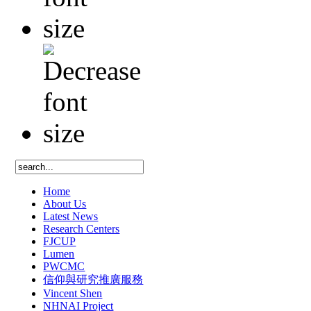
Home
About Us
Latest News
Research Centers
FJCUP
Lumen
PWCMC
信仰與研究推廣服務
Vincent Shen
NHNAI Project