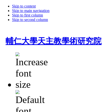
Skip to content
Skip to main navigation
Skip to first column
Skip to second column
輔仁大學天主教學術研究院