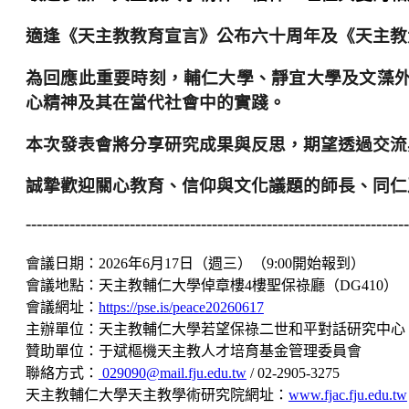
適逢《天主教教育宣言》公布六十周年及《天主教
為回應此重要時刻，輔仁大學、靜宜大學及文藻
心精神及其在當代社會中的實踐。
本次發表會將分享研究成果與反思，期望透過交流
誠摯歡迎關心教育、信仰與文化議題的師長、同仁
----------------------------------------------------------------------
會議日期：2026年6月17日（週三）（9:00開始報到）
會議地點：天主教輔仁大學倬章樓4樓聖保祿廳（DG410）
會議網址：
https://pse.is/peace20260617
主辦單位：天主教輔仁大學若望保祿二世和平對話研究中心
贊助單位：于斌樞機天主教人才培育基金管理委員會
聯絡方式：
029090@mail.fju.edu.tw
/ 02-2905-3275
天主教輔仁大學天主教學術研究院網址：
www.fjac.fju.edu.tw