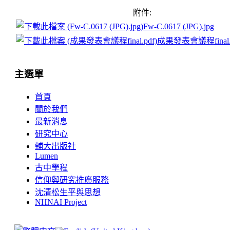
附件:
Fw-C.0617 (JPG).jpg
成果發表會議程final.
主選單
首頁
關於我們
最新消息
研究中心
輔大出版社
Lumen
古中學程
信仰與研究推廣服務
沈清松生平與思想
NHNAI Project