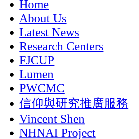
Home
About Us
Latest News
Research Centers
FJCUP
Lumen
PWCMC
信仰與研究推廣服務
Vincent Shen
NHNAI Project