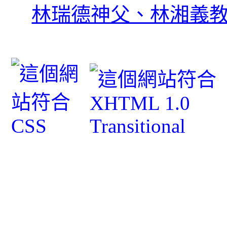
林瑞德神父、林湘義