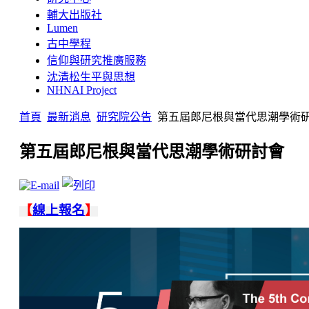
輔大出版社
Lumen
古中學程
信仰與研究推廣服務
沈清松生平與思想
NHNAI Project
首頁
最新消息
研究院公告
第五屆郎尼根與當代思潮學術
第五屆郎尼根與當代思潮學術研討會
【
線上報名
】