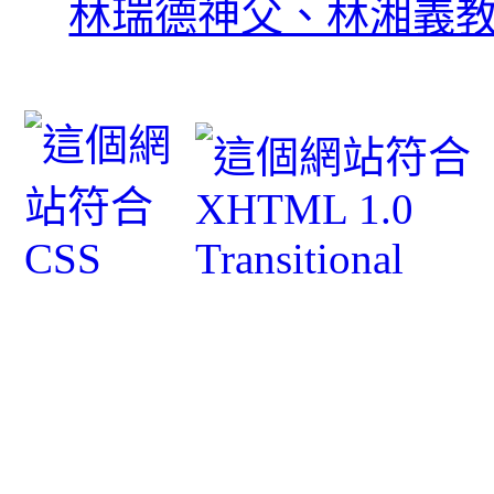
林瑞德神父、林湘義