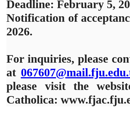
Deadline
: February 5, 2
Notification of acceptanc
2026.
For inquiries, please co
at
067607@mail.fju.edu
please visit the webs
Catholica: www.fjac.fju.