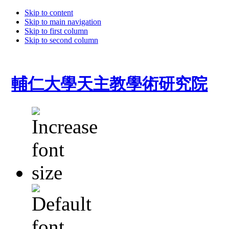
Skip to content
Skip to main navigation
Skip to first column
Skip to second column
輔仁大學天主教學術研究院