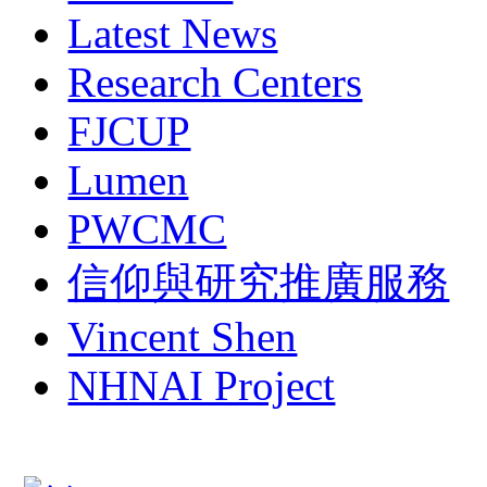
Latest News
Research Centers
FJCUP
Lumen
PWCMC
信仰與研究推廣服務
Vincent Shen
NHNAI Project