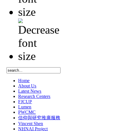
Home
About Us
Latest News
Research Centers
FJCUP
Lumen
PWCMC
信仰與研究推廣服務
Vincent Shen
NHNAI Project