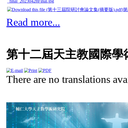
_final_20230428Final.jpg
第
Read more...
第十二屆天主教國際學
There are no translations ava