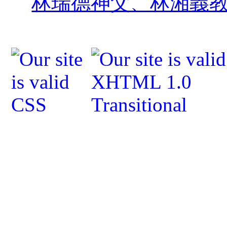
林瑞德神父、林湘義