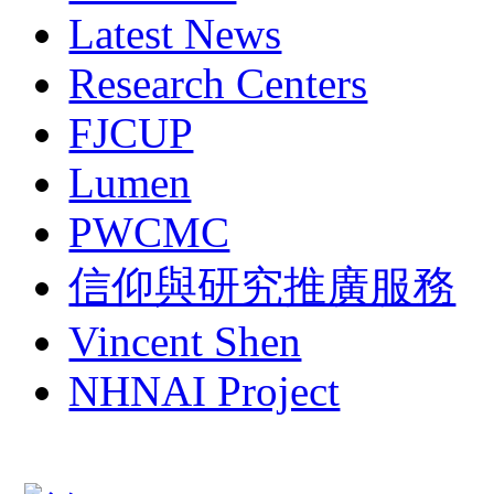
Latest News
Research Centers
FJCUP
Lumen
PWCMC
信仰與研究推廣服務
Vincent Shen
NHNAI Project