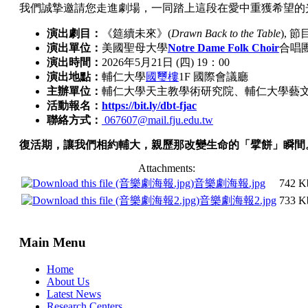
我們誠摯邀請您走進劇場，一同踏上這段在愛中重獲希望的
演出劇目：
《筵續未來》
(
Drawn Back to the Table
), 
演出單位：
美國聖母大學
Notre Dame Folk Choir
合唱
演出時間：
2026
年
5
月
21
日
(
四
) 19
：
00
演出地點：
輔仁大學
國璽樓
1F
國際會議廳
主辦單位：
輔仁大學天主教學術研究院、輔仁大學藝
活動報名：
https://bit.ly/dbt-fjac
聯絡方式：
067607@mail.fju.edu.tw
復活期，讓我們相約輔大，親歷那改變生命的「擘餅」瞬間
Attachments:
音樂劇海報.jpg
742 K
音樂劇海報2.jpg
733 K
Main Menu
Home
About Us
Latest News
Research Centers