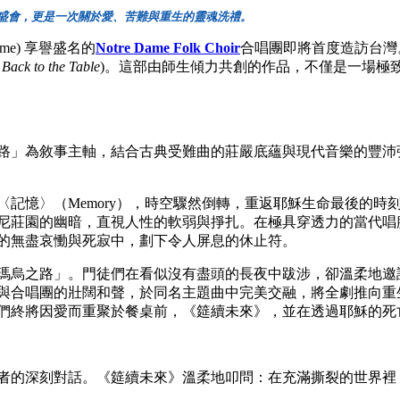
盛會，更是一次關於愛、苦難與重生的靈魂洗禮。
ame)
享譽盛名的
Notre Dame Folk Choir
合唱團即將首度造訪台灣
Back to the Table
)
。這部由師生傾力共創的作品，不僅是一場極
路」為敘事主軸，結合古典受難曲的莊嚴底蘊與現代音樂的豐沛
〈記憶〉（
Memory
），時空驟然倒轉，重返耶穌生命最後的時
尼莊園的幽暗，直視人性的軟弱與掙扎。在極具穿透力的當代唱
的無盡哀慟與死寂中，劃下令人屏息的休止符。
瑪烏之路」。門徒們在看似沒有盡頭的長夜中跋涉，卻溫柔地邀
與合唱團的壯闊和聲，於同名主題曲中完美交融，將全劇推向重
們終將因愛而重聚於餐桌前，《筵續未來》，並在透過耶穌的死
者的深刻對話。《筵續未來》溫柔地叩問：在充滿撕裂的世界裡