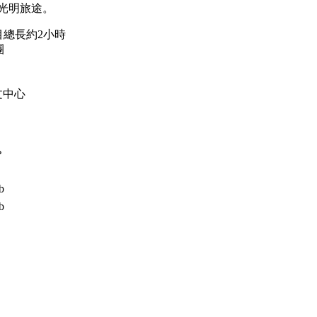
光明旅途。
節目總長約2小時
團
文中心
。
b
b