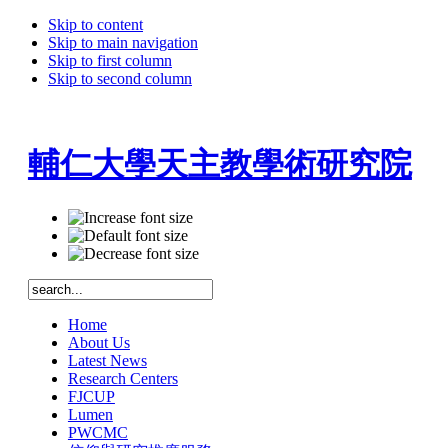
Skip to content
Skip to main navigation
Skip to first column
Skip to second column
輔仁大學天主教學術研究院
Home
About Us
Latest News
Research Centers
FJCUP
Lumen
PWCMC