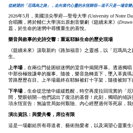
從絕望的「厄瑪烏之路」，走向當代心靈的永恆歸宿
—
這不只是一場音樂
2026
年
5
月，美國頂尖學府
—
聖母大學
(University of Notre D
合唱團，將於輔仁大學演出原創音樂劇《筵續未來》
(
Drawn 
囂，於生命的迷惘中尋獲重生的喜悅。
樂音與敘事的史詩交響：重返耶穌生命的歷史現場
《筵續未來》汲取新約《路加福音》之靈感，以「厄瑪烏之
生。
上半場
，在兩位門徒困頓迷惘的跫音中揭開序幕。透過獨唱
中那份極致謙卑的服事。隨後，樂音急轉直下，墜入革責瑪
苦路歷歷在目。上半場最終在耶穌被釘十字架，隨後被卸下
下半場
，生命從悲愴中緩緩甦醒，時空再度拉回現實的「厄
間，雙眼頓開
—
他們認出了復活的基督！此刻，獨唱的傾訴
項永恆宣告：無論世局如何艱險、內心經歷過何等死寂，我
演出資訊：與愛共餐，席位有限
這是一場獻給所有尋道者、藝術熱愛者，以及渴望心靈重生