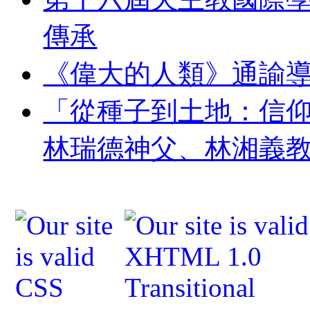
傳承
《偉大的人類》通諭
「從種子到土地：信
林瑞德神父、林湘義