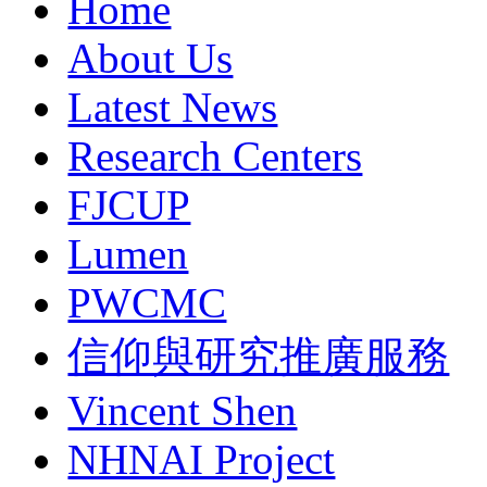
Home
About Us
Latest News
Research Centers
FJCUP
Lumen
PWCMC
信仰與研究推廣服務
Vincent Shen
NHNAI Project