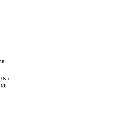
ne
9 Kb
 Kb