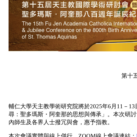
第十
輔仁大學天主教學術研究院將於2025年6月11
尋：聖多瑪斯・阿奎那的思想與傳承」。本次研討
內師生及各界人士撥冗與會，惠予指教。
本次會議實體與線上併行，ZOOM線上會議連結：