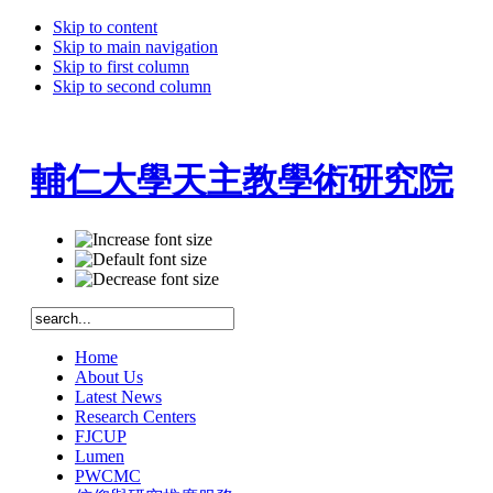
Skip to content
Skip to main navigation
Skip to first column
Skip to second column
輔仁大學天主教學術研究院
Home
About Us
Latest News
Research Centers
FJCUP
Lumen
PWCMC