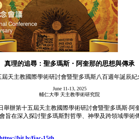
真理的追尋：聖多瑪斯
・
阿奎那的思想與傳承
五屆天主教國際學術研討會暨聖多瑪斯八百週年誕辰紀
June 11-13, 2025
輔仁大學 天主教學術研究院
－13日舉辦第十五屆天主教國際學術研討會暨聖多瑪斯‧
會旨在深入探討聖多瑪斯對哲學、神學及跨領域學術
https://bit.ly/fjac-15th