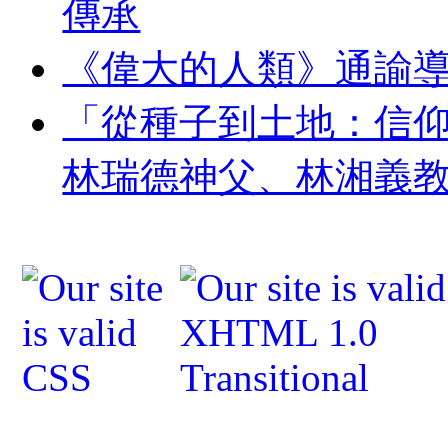
傳承
《偉大的人類》通諭
「從種子到土地：信
林瑞德神父、林湘義