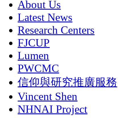
About Us
Latest News
Research Centers
FJCUP
Lumen
PWCMC
信仰與研究推廣服務
Vincent Shen
NHNAI Project