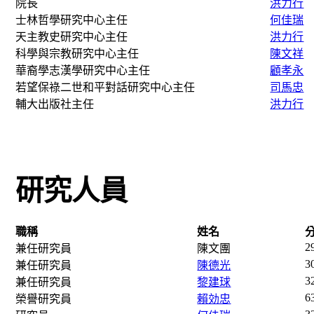
院長
洪力行
士林哲學研究中心主任
何佳瑞
天主教史研究中心主任
洪力行
科學與宗教研究中心主任
陳文祥
華裔學志漢學研究中心主任
顧孝永
若望保祿二世和平對話研究中心主任
司馬忠
輔大出版社主任
洪力行
研究人員
職稱
姓名
2
兼任研究員
陳文團
3
兼任研究員
陳德光
3
兼任研究員
黎建球
6
榮譽研究員
賴効忠