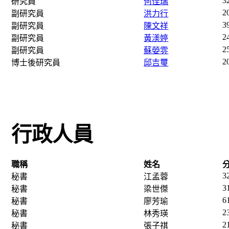
3
研究員
何佳瑞
2
副研究員
洪力行
3
副研究員
陳文祥
2
副研究員
黃渼婷
2
副研究員
蘇嫈雰
2
博士後研究員
邱吉璽
行政人員
職稱
姓名
3
秘書
江孟蓉
3
秘書
梁世傑
6
秘書
廖芳瑜
2
秘書
林秀瑛
2
秘書
張子祺